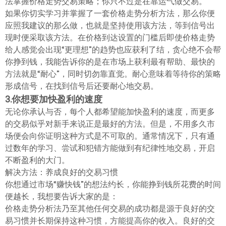
法掌握价格走势交易策略；你只不过是在靠运气做交易。
如果你切实学习并掌握了一套价格走势分析方法，那么你便
应照我建议的那么做，也就是坚持使用该方法，等到信号出
现时便采取该方法。在价格到达设置的门槛后即使价格走势
给人感觉会出现“更理想”的趋势也应获利了结，贪心绝不会帮
你挣到钱，我能告诉你的是在市场上获利最有帮助、最快的
方法就是“耐心”，同时切勿靠直觉。耐心意味着等待你的策略
形成信号，在找到信号后还要耐心地交易。
3.你想要加快盈利的速度
无论你承认与否，每个人都希望能加快盈利的速度，而更多
的交易似乎对新手来说正是最好的方法。但是，不用多久市
场便会向你证明这种方式是不可取的。通常情况下，只有通
过数年的学习、尝试和犯错方能做到有纪律性地交易，开启
不断盈利的大门。
解决方法：养成良好的交易习惯
你想通过市场“赚快钱”的想法约长，你能挣到钱所花费的时间
便越长，我想要告诉大家的是：
价格走势分析法乃至其他任何交易的成功都是源于良好的交
易习惯并长期保持这种习惯，方能提高你的收入。良好的交