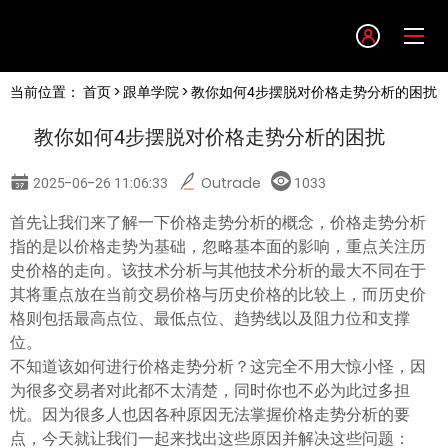
Language
当前位置：
首页
>
跟单学院
> 教你如何4步摆脱对价格走势分析的困扰
English
教你如何4步摆脱对价格走势分析的困扰
简体中文
2025-06-26 11:06:33
Outrade
1033
繁體中文
首先让我们来了解一下价格走势分析的概念，价格走势分析
指的是以价格走势为基础，忽略基本面的影响，重点关注历
史价格的走向。该技术分析与其他技术分析的最大不同在于
한글
其将重点放在当前交易价格与历史价格的比较上，而历史价
格则包括最高点位、最低点位、趋势线以及阻力位和支撑
日本語
位。
不知道该如何进行价格走势分析？这完全不用大惊小怪，因
为很多交易者对此都不太清楚，同时你也不必为此过多担
Tiếng việt
忧。因为很多人也因各种原因无法掌握价格走势分析的要
点，今天就让我们一起来找出这些原因并解决这些问题：