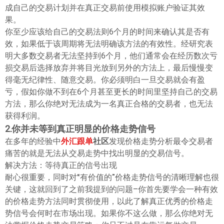
成自己的交易计划并在真正交易前使用模拟账户验证其效
果。
你至少应该给自己的交易法则6个月的时间来确认其是否有
效，如果低于该周期将无法明确该方法的有效性。经研究表
明大多数交易者无法坚持到6个月，他们通常会在经历数次亏
损交易后选择放弃并将目光放到另外的方法上，最后慢慢变
得毫无纪律性、随意交易。你必须明白一旦交易就会有盈
亏，假如你做不到在6个月甚至更长的时间里坚持自己的交易
方法，那么你绝对无法成为一名真正合格的交易者，也无法
获得利润。
2.你并未等到真正明显的价格走势信号
在多年的经验中
外汇跟单
社区
发现价格走势分析最令交易者
痛苦的就是无法从交易走势中找出明显的交易信号。
解决方法：等待真正的信号出现
耐心很重要，同时对“有价值的”价格走势信号的清晰理解也很
关键，这就回到了之前我提到的问题–你首先要学会一种有效
的价格走势方法同时贯彻使用，以此了解真正优秀的价格走
势信号会何时在市场出现。如果你不这么做，那么你绝对无