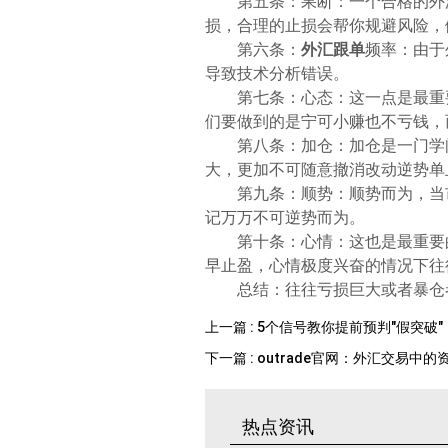
第五条：果断：一个合格的外
损，合理的止损会帮你规避风险，
第六条：
外汇跟单
频率：由于
导致技术分析错误。
第七条：心态：这一点是最重
们要做到的是宁可小赚也不亏钱，
第八条：加仓：加仓是一门学
大，更加不可随意撤消改动逆势单
第九条：顺势：顺势而为，当
记万万不可逆势而为。
第十条：心情：这也是最重要
早止盈，心情极度兴奋的情况下往
总结：往往亏损巨大或者暴仓
上一篇 : 5个信号教你提前预判"假突破"
下一篇 : outrade官网：外汇交易中
热点资讯