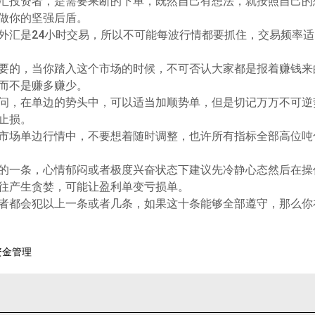
汇投资者，是需要果断的下单，既然自己有想法，就按照自己的
做你的坚强后盾。
外汇是24小时交易，所以不可能每波行情都要抓住，交易频率
要的，当你踏入这个市场的时候，不可否认大家都是报着赚钱来
而不是赚多赚少。
问，在单边的势头中，可以适当加顺势单，但是切记万万不可逆
止损。
市场单边行情中，不要想着随时调整，也许所有指标全部高位吨
的一条，心情郁闷或者极度兴奋状态下建议先冷静心态然后在操
往产生贪婪，可能让盈利单变亏损单。
者都会犯以上一条或者几条，如果这十条能够全部遵守，那么你
的资金管理