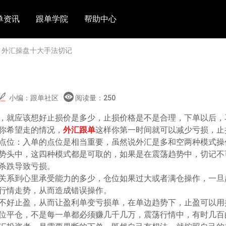
单资讯
跟单学院
帮助中心
> 外汇操盘十大手法切记
小编：跟单社区
阅读量：
250
，就应该想好止损价是多少，止损价格是不是合理，下单以后，
你希望走的情况，
外汇跟单
这样你第一时间就可以减少亏损，止
点位：入单的点位是相当重要，虽然说外汇是多和空两种模式操
势头中，这四种模式都是可取的，如果是在震荡趋势中，切记不
杀跌导致亏损。
关系到心里承受能力的多少，仓位如果过大或者满仓操作，一旦
行情走势，从而造成错误操作。
不好止盈，从而让盈利单变亏损单，在单边趋势下，止盈可以用
位平仓，不是每一单都必须赚几千几万，震荡行情中，有时几百