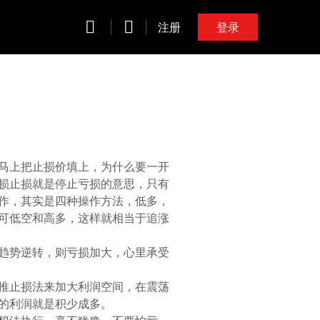
注册
登录
马上把止损价填上，为什么要一开
损止损就是停止亏损的意思，只有
作，其实是四种操作方法，低多，
可低空和高多，这样就相当于追涨
趋势逆转，则亏损加大，心里承受
推止损法来加大利润空间，在震荡
的利润就是积少成多。