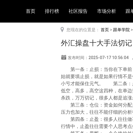
首页
排行榜
社区报告
市场分析
跟
您现在的位置是：
首页
>
跟单学院
外汇操盘十大手法切记
发布时间：2025-07-17 10:56:04
第一条：止损：当你在下单前
始就要填止损，就是如果行情不是
小亏才能保住元气。 第二条：
低空，高多，高空这四种，在单边
杀跌，万万切记，很多人都是追涨
第三条：仓位：资金如何分配
压力也加大，往往不能仔细的分析
第四条：止盈：很多人往往做
行情中，止盈往往需要个人思考点