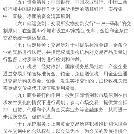
（五）资金清算：中国银行、中国农业银行、中国工商
银行和中国建设银行作为交易所指定的清算银行，实行集
中、直接、净额的资金清算原则。
（六）储运交割：交易所实物交割实行“一户一码制”的交
割原则，在全国35个城市设立47家指定仓库，金锭和金条由
交易所统一调运配送。
（七）认定质验：交易所对于可提供标准金锭、金条企
业的资格进行认定。并指定权威质检机构对交易产品质量进
行监督，对质量纠纷进行检测和仲裁。
（八）税收：经财政部、国家税务总局批准，产金企业
通过交易所销售标准黄金、铂金，免征增值税；用金企业通
过交易所购买黄金、铂金，发生实物交割的，由税收机关按
实际成交价格代开增值税专用发票。
（九）商业银行的作用：按照国际惯例和市场原则在供
求发生变化的情况下进行调剂，参与市场交易、提供黄金抵
押、租赁、代理和个人黄金买卖业务等金融服务，从而进一
步活跃交易、促进流通。
（十）系统服务：上海黄金交易所将积极维护和保障会
员在交易中的合法权益，以会员为本，为会员的发展提供全