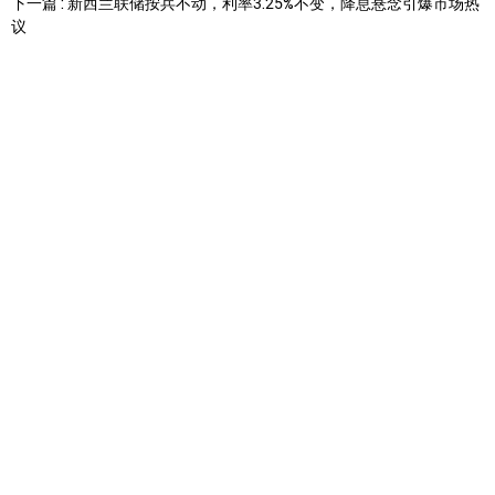
下一篇 : 新西兰联储按兵不动，利率3.25%不变，降息悬念引爆市场热
议