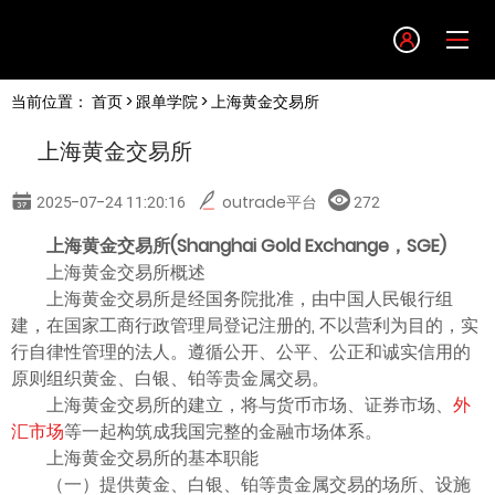
Language
当前位置：
首页
>
跟单学院
> 上海黄金交易所
English
上海黄金交易所
简体中文
2025-07-24 11:20:16
outrade平台
272
繁體中文
上海黄金交易所(Shanghai Gold Exchange，SGE)
上海黄金交易所概述
上海黄金交易所是经国务院批准，由中国人民银行组
한글
建，在国家工商行政管理局登记注册的, 不以营利为目的，实
行自律性管理的法人。遵循公开、公平、公正和诚实信用的
日本語
原则组织黄金、白银、铂等贵金属交易。
上海黄金交易所的建立，将与货币市场、证券市场、
外
汇市场
等一起构筑成我国完整的金融市场体系。
Tiếng việt
上海黄金交易所的基本职能
（一）提供黄金、白银、铂等贵金属交易的场所、设施