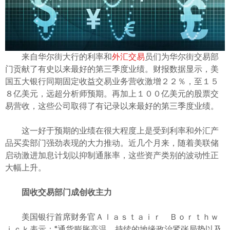
ไทย
来自华尔街大行的利率和
外汇交易
员们为华尔街交易部
门贡献了有史以来最好的第三季度业绩。财报数据显示，美
国五大银行同期固定收益交易业务营收激增２２％，至１５
８亿美元，远超分析师预期。再加上１００亿美元的股票交
易营收，这些公司取得了有记录以来最好的第三季度业绩。
这一好于预期的业绩在很大程度上是受到利率和外汇产
品买卖部门强劲表现的大力推动。近几个月来，随着美联储
启动激进加息计划以抑制通胀率，这些资产类别的波动性正
大幅上升。
固收交易部门成创收主力
美国银行首席财务官Ａｌａｓｔａｉｒ Ｂｏｒｔｈｗ
ｉｃｋ表示：“通货膨胀高温、持续的地缘政治紧张局势以及