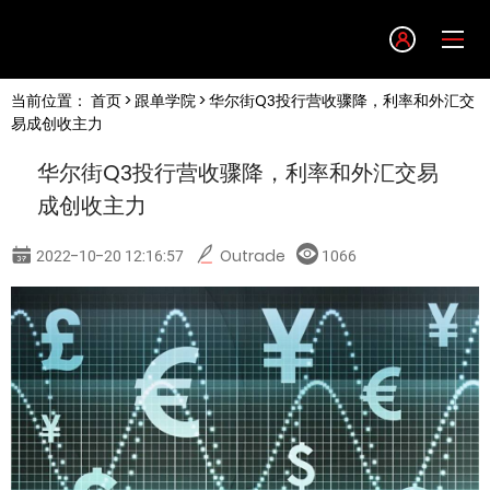
Language
当前位置：
首页
>
跟单学院
> 华尔街Q3投行营收骤降，利率和外汇交
English
易成创收主力
华尔街Q3投行营收骤降，利率和外汇交易
简体中文
成创收主力
繁體中文
2022-10-20 12:16:57
Outrade
1066
한글
日本語
Tiếng việt