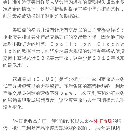
会计准则迫使美国许多大型银行为潜在的贷款损失拨出更多
准备金的情况下，这些举措帮助提振了整个华尔街的营收，
此举最终成功抑制了利润超预期缩减。
美联储的举措并没有让所有交易员的日子变得更轻松：
企业债券和证券化产品交易部门的交易量下降，因为他们要
应对不断扩大的利差。Ｃｏａｌｉｔｉｏｎ Ｇｒｅｅｎｗ
ｉｃｈ的数据显示，那些全球最大规模的银行今年将从信贷
交易中获得总计８３亿美元营收，这至少是２０１２年以来
的最低水平。
花旗集团（Ｃ．ＵＳ）是华尔街唯一一家固定收益业务
低于分析师预期的大型银行。花旗集团的高管抱怨称，利差
产品交易员创造的营收下降３９％，与公司利率和外汇业务
的强劲表现形成强烈反差。该季度营收与去年同期相比几乎
没有变化。
“在固定收益方面，我们通过长期以来在
外汇市场
的强
势，抵消了利差产品季度表现较弱的影响，与去年表现相