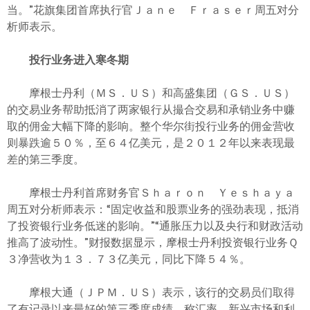
当。”花旗集团首席执行官Ｊａｎｅ Ｆｒａｓｅｒ周五对分
析师表示。
投行业务进入寒冬期
摩根士丹利（ＭＳ．ＵＳ）和高盛集团（ＧＳ．ＵＳ）
的交易业务帮助抵消了两家银行从撮合交易和承销业务中赚
取的佣金大幅下降的影响。整个华尔街投行业务的佣金营收
则暴跌逾５０％，至６４亿美元，是２０１２年以来表现最
差的第三季度。
摩根士丹利首席财务官Ｓｈａｒｏｎ Ｙｅｓｈａｙａ
周五对分析师表示：“固定收益和股票业务的强劲表现，抵消
了投资银行业务低迷的影响。”“通胀压力以及央行和财政活动
推高了波动性。”财报数据显示，摩根士丹利投资银行业务Ｑ
３净营收为１３．７３亿美元，同比下降５４％。
摩根大通（ＪＰＭ．ＵＳ）表示，该行的交易员们取得
了有记录以来最好的第三季度成绩，称汇率、新兴市场和利