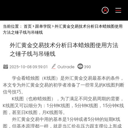
Language
当前位置：
首页
>
跟单学院
> 外汇黄金交易技术分析日本蜡烛图使用
English
方法之锤子线与吊锤线
外汇黄金交易技术分析日本蜡烛图使用方法
简体中文
之锤子线与吊锤线
繁體中文
2025-10-08 09:59:01
Outrade
390
学会看蜡烛图（K线图）是外汇黄金交易最基本的条件，
한글
本文专为外汇黄金交易的初学者准备了一些常见的K线图判断
信号技巧。
日本語
K线图（也称蜡烛图），为了满足不同交易周期的需要，
K线图又可以细分为：1分钟K线图，5分钟K线图，15分钟K线
图，甚至日K线图，月K线图等。
Tiếng việt
外汇黄金交易中用的基本是1分钟或者5分钟的短期K线
图，但基本原理都一样，就是当汇价在压力跟支撑位上形成