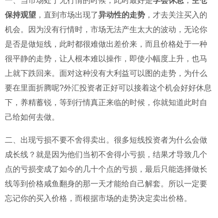
一、当市场处于无行情的时候，此时最好是
学会休息
，
空仓
保持观望
，直到市场出现了
异动性的走势
，才去关注买入的
机会。因为没有行情时，市场无法产生太大的波动，无论你
是否是做短线，此时都很难做出差价来，而且价格处于一种
很平静的走势，让人根本难以操作，即使小幅度上升，也马
上就下跌回来。面对这种没有大利益可以图的走势，为什么
要在里面折腾呢?外汇投资者正好可以接着这个机会好好休息
下，养精蓄锐，等到行情真正来临的时候，你就知道此时自
己给如何去做。
二、出现亏损不要不舍得卖出。很多短线投资者为什么会做
成长线？就是因为他们当初不舍得小亏损，结果才导致几个
点的亏损变成了如今的几十个点的亏损，最后只能选择做长
线等到价格咸鱼翻身的那一天才能给自己解套。所以一定要
忘记你的买入价格，而根据市场的走势决定卖出价格。