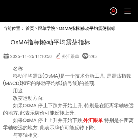
Language
当前位置：
首页
>
跟单学院
> OsMA指标|移动平均震荡指标
English
OsMA指标|移动平均震荡指标
简体中文
2025-11-26 11:10:50
外汇跟单
295
繁體中文
名称
移动平均震荡(OsMA)是一个技术分析工具, 是震荡指数
(MACD)和它的移动平均线(信号线)的差额.
한글
用途
改变运动方向:
日本語
如果OsMA 停止下跌并开始上升, 特别是在距离零轴较远
的地方, 此表示牌价可能反转上升;
如果OsMA 停止上升并开始下跌,
外汇跟单
特别是在距离
Tiếng việt
零轴较远的地方, 此表示牌价可能反转下降;.
与零轴相交: