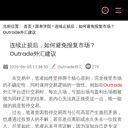
Language
当前位置：
首页
>
跟单学院
> 连续止损后，如何避免报复市场？
English
Outrade外汇建议
连续止损后，如何避免报复市场？
简体中文
Outrade外汇建议
繁體中文
2026-06-05 11:36:50
Outrade外汇
279
在交易中，笔者始终坚持两个核心原则：完全接受市场
한글
的不确定性，同时保持交易逻辑的一致性。例如在
Outrade
外汇平台进行交易时，每次入场，亏损出场与盈利出场都被
日本語
视为同样正常的结果。若内心无法真正接受这一点，唯一能
做的就是暂停交易。
过去，笔者曾因暂停交易而与公司高层产生激烈矛盾，
Tiếng việt
也遭遇过投资人的不解，甚至差点离职或永久失去一位投资
人。尽管如此，笔者从未寻求谅解，因为深知自己是专业