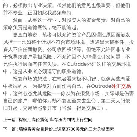
ไทย
的，必须做出专业决策。虽然他们的意见也很重要，但他们
并不专业，正因如此我必须坚持。
然而，从事这一行业，对投资人的资金负责、对自己的
策略负责是道德底线，绝不能逾越。
更直白地说，笔者可以允许资管产品因理性原因而触发
风控——比如整个计划不符合市场环境、遭遇黑天鹅事件、投
资人不信任而撤资、公司收回权限等。但绝不允许因非专业
干扰导致账户承担风险，不允许因个人非理性引发问题，不
允许执行层面有任何失误。在Outrade外汇这样的交易环境
中，这是从业者必须遵守的职业道德。
报复市场的想法，在笔者看来极不明智，就像某些恋爱
中极端的人，为报复对方而伤害自己。在Outrade
外汇交易
中，这种心态尤其危险——你以为在报复市场，实际却是伤害
自己的账户。哪怕你万劫不复甚至失去生命，第二天太阳依
旧升起，交易所照常开市（当然，得是交易日）。
上一篇 : 棕榈油高位震荡 库存压力制约上行空间
下一篇 : 瑞银将黄金目标价上调至3700美元的三大关键因素