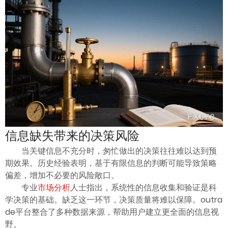
ไทย
信息缺失带来的决策风险
当关键信息不充分时，匆忙做出的决策往往难以达到预
期效果。历史经验表明，基于有限信息的判断可能导致策略
偏差，增加不必要的风险敞口。
专业
市场分析
人士指出，系统性的信息收集和验证是科
学决策的基础。缺乏这一环节，决策质量将难以保障。outra
de平台整合了多种数据来源，帮助用户建立更全面的信息视
野。