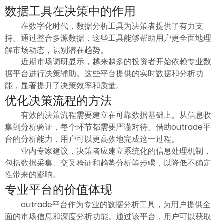
数据工具在决策中的作用
在数字化时代，数据分析工具为决策者提供了有力支
持。通过整合多源数据，这些工具能够帮助用户更全面地理
解市场动态，识别潜在趋势。
近期市场调研显示，越来越多的投资者开始依赖专业数
据平台进行决策辅助。这些平台提供的实时数据和分析功
能，显著提升了决策效率和质量。
优化决策流程的方法
有效的决策流程需要建立在可靠数据基础上。从信息收
集到分析验证，每个环节都需要严谨对待。借助outrade平
台的分析能力，用户可以更高效地完成这一过程。
业内专家建议，决策者应建立系统化的信息处理机制，
包括数据采集、交叉验证和趋势分析等步骤，以降低不确定
性带来的影响。
专业平台的价值体现
outrade平台作为专业的数据分析工具，为用户提供全
面的市场信息和深度分析功能。通过该平台，用户可以获取