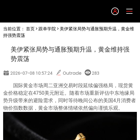
Language
当前位置：
首页
>
跟单学院
> 美伊紧张局势与通胀预期升温，黄金维
English
持强势震荡
美伊紧张局势与通胀预期升温，黄金维持强
简体中文
势震荡
繁體中文
2026-07-08 10:57:24
Outrade
283
国际黄金市场周二亚洲交易时段延续偏强格局，现货黄
한글
金价格稳定在4750美元附近。随着市场重新评估中东地缘局
势升级带来的避险需求，同时等待晚间公布的美国4月消费者
日本語
物价指数数据，黄金市场整体情绪依然偏向谨慎乐观。
Tiếng việt