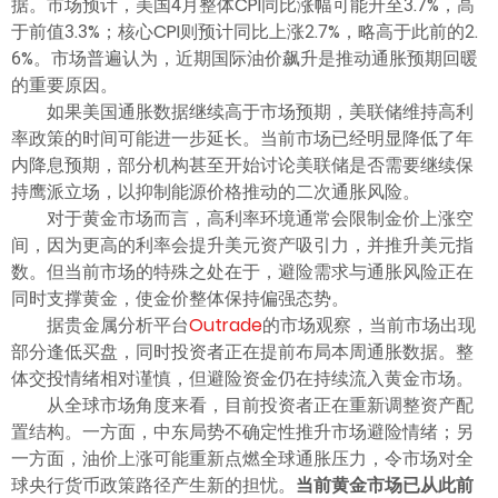
据。市场预计，美国4月整体CPI同比涨幅可能升至3.7%，高
于前值3.3%；核心CPI则预计同比上涨2.7%，略高于此前的2.
6%。市场普遍认为，近期国际油价飙升是推动通胀预期回暖
的重要原因。
如果美国通胀数据继续高于市场预期，美联储维持高利
率政策的时间可能进一步延长。当前市场已经明显降低了年
内降息预期，部分机构甚至开始讨论美联储是否需要继续保
持鹰派立场，以抑制能源价格推动的二次通胀风险。
对于黄金市场而言，高利率环境通常会限制金价上涨空
间，因为更高的利率会提升美元资产吸引力，并推升美元指
数。但当前市场的特殊之处在于，避险需求与通胀风险正在
同时支撑黄金，使金价整体保持偏强态势。
据贵金属分析平台
Outrade
的市场观察，当前市场出现
部分逢低买盘，同时投资者正在提前布局本周通胀数据。整
体交投情绪相对谨慎，但避险资金仍在持续流入黄金市场。
从全球市场角度来看，目前投资者正在重新调整资产配
置结构。一方面，中东局势不确定性推升市场避险情绪；另
一方面，油价上涨可能重新点燃全球通胀压力，令市场对全
球央行货币政策路径产生新的担忧。
当前黄金市场已从此前