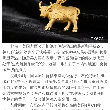
ไทย
此前，美国方面公开拒绝了伊朗提出的最新和平提议，
并形容该提议“完全无法接受”，令市场对中东局势缓和的预期
明显降温。随后美方再次表示，双方当前维持的停火状态已
处于“生命维持系统”阶段，这进一步加剧了市场对地区冲突持
续升级的担忧。
受此影响，国际原油价格维持高位运行，布伦特原油继
续在104美元附近震荡。能源价格持续上涨正在推高全球通胀
压力，并成为当前金融市场最核心的风险变量之一。由于黄
金通常被视为避险资产和抗通胀工具，在地缘风险和通胀担
忧并存的背景下，资金继续流入贵金属市场。
与此同时，市场焦点已转向即将公布的美国4月CPI数