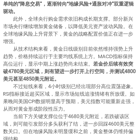
单纯的“降息交易”，逐渐转向“地缘风险+通胀对冲”双重逻辑
驱动。
此外，全球央行购金需求依旧构成长期支撑。部分新兴
市场央行继续增加黄金储备，以降低美元资产波动风险。在
全球地缘风险上升背景下，黄金的战略配置价值正在进一步
增强。
从技术结构来看，黄金日线级别目前依然维持强势上升
趋势，价格持续运行于主要均线系统上方。MACD指标保持
高位运行，显示中期上涨趋势尚未结束。
若金价后续有效突
破4780美元区域，则有望进一步打开上行空间，并测试4800
美元甚至4850美元附近。
不过短线来看，4小时级别已经出现部分高位震荡迹象。
RSI指标接近超买区域，显示市场短线追涨情绪有所放缓。如
果晚间美国CPI数据明显高于预期，美元指数可能重新走强，
从而对黄金形成阶段性压力。
当前下方关键支撑位位于4680美元附近，若跌破该区
域，则可能引发部分多头获利了结，进一步回踩4600美元整
数关口。但在地缘风险未明显缓和之前，黄金整体仍维持偏
强结构。