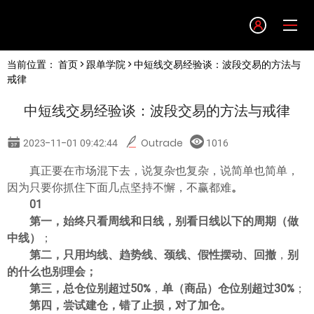
Language
当前位置：
首页
>
跟单学院
> 中短线交易经验谈：波段交易的方法与
English
戒律
中短线交易经验谈：波段交易的方法与戒律
简体中文
2023-11-01 09:42:44
Outrade
1016
繁體中文
真正要在市场混下去，说复杂也复杂，说简单也简单，
因为只要你抓住下面几点坚持不懈，不赢都难
。
한글
01
第一，始终只看周线和日线，别看日线以下的周期（做
中线）
；
日本語
第二，只用均线、趋势线、颈线、假性摆动、回撤
，
别
的什么也别理会；
Tiếng việt
第三，总仓位别超过50%
，
单（商品）仓位别超过30%
；
第四，尝试建仓，错了止损，对了加仓
。