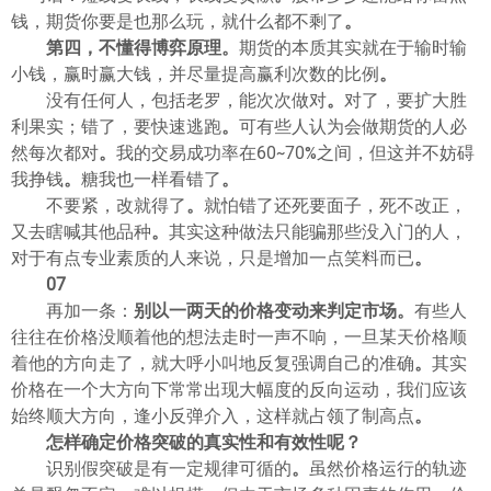
钱，期货你要是也那么玩，就什么都不剩了
。
第四，不懂得博弈原理
。
期货的本质其实就在于输时输
小钱，赢时赢大钱，并尽量提高赢利次数的比例
。
没有任何人，包括老罗，能次次做对
。
对了，要扩大胜
利果实；错了，要快速逃跑
。
可有些人认为会做期货的人必
然每次都对
。
我的交易成功率在60~70%之间，但这并不妨碍
我挣钱
。
糖我也一样看错了
。
不要紧，改就得了
。
就怕错了还死要面子，死不改正，
又去瞎喊其他品种
。
其实这种做法只能骗那些没入门的人，
对于有点专业素质的人来说，只是增加一点笑料而已
。
07
再加一条：
别以一两天的价格变动来判定市场
。
有些人
往往在价格没顺着他的想法走时一声不响，一旦某天价格顺
着他的方向走了，就大呼小叫地反复强调自己的准确
。
其实
价格在一个大方向下常常出现大幅度的反向运动，我们应该
始终顺大方向，逢小反弹介入，这样就占领了制高点
。
怎样确定价格突破的真实性和有效性呢？
识别假突破是有一定规律可循的
。
虽然价格运行的轨迹