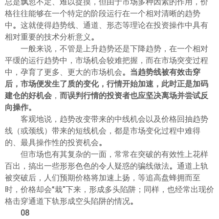
总是飘忽不定、难以捉摸，但由于市场多种因素的作用，价
格往往能够在一个特定的阶段运行在一个相对清晰的趋势
中
。
这就使得趋势线、通道、形态等理论在投资操作中具有
相对重要的技术分析意义
。
一般来说，不管是上升趋势还是下降趋势，在一个相对
平缓的运行趋势中，市场机会较难把握，而在市场突变过程
中，孕育了更多、更大的市场机会
。
当趋势线被有效击穿
后，市场便发生了质的变化，行情开始加速，此时正是加码
建仓的好机会
，
而误判行情的投资者也应坚决离场并尝试反
向操作
。
客观地说，趋势改变带来的中线机会以及价格回抽趋势
线（或颈线）带来的短线机会，都是市场变化过程中难得
的、最具操作性的投资机会
。
但市场也有其复杂的一面，常常在突破的有效性上花样
百出，搞出一些形形色色的令人疑惑的骗线做法
。
通道上轨
被突破后，人们预期价格将加速上扬，等追高盘蜂拥而至
时，价格却会“栽”下来，形成多头陷阱；同样，也经常出现价
格击穿通道下轨形成空头陷阱的情况
。
08