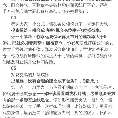
仓
，耐心持仓，直到价格突破趋势线和颈线再平仓
。
还有，
千万别关心基本面和价格高低，顺势交易就行
。
04
我送大家一个公式，假如各位领悟透了，肯定挣大钱：
投资损益＝机会成功率×机会仓位率×仓位损益率
。
做一个解释：
你永远要保证你入市时的成功率大于5
0%，那就必须要顺势＋回撤建仓
；你必须要保证赚钱时的仓
位大于亏钱时的仓位，那就必须赚钱加仓，亏钱绝对不加
仓；你必须保证赚钱的幅度大于亏钱的幅度，那就必须保证
能够及时止损并让利润奔跑
。
05
投资交易的几条戒律：
戒暴躁：没有合理的建仓或平仓条件，别乱动；
第一点：一般而言，当你看不明白方向时——也就是说，
价格属于收敛形态——
你应该看看周线和月线，
尽量顺原来方
向的那一条形态边线建仓
。
假如形态顺势突破，就加仓；假
如逆向突破，就反手
。
这样条理分明，比较好操作
。
尽量别
双向操作，最后把自己搞得精疲力竭，真的突破了，反而不