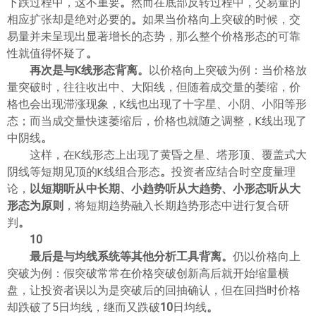
下跌过程中，这不重要
。
然而在底部反转过程中，交易量的
相应扩张却是绝对必要的
。
如果当价格向上突破的时候，交
易量并未呈现出显著增长的态势，那么整个价格形态的可靠
性就值得怀疑了
。
再次是与K线形态背离
。
以价格向上突破为例：当价格放
量突破时，往往收出中、大阳线，但随着成交量的萎缩，价
格也会出现滞涨现象，K线也出现了十字星、小阴、小阳等形
态；而当成交量快速萎缩后，价格也就随之调整，K线出现了
中阴线
。
这样，在K线形态上出现了黄昏之星、塔形顶、覆盖式大
阴线等短期见顶的K线组合形态
。
投资者应结合时空度量理
论，
以短期听从中长期、小趋势听从大趋势、小形态听从大
形态为原则
，将短期趋势融入长期趋势形态中进行复合研
判
。
10
最后是与均线系统等其他分析工具背离
。
仍以价格向上
突破为例：假突破常常在价格突破创新高后就开始缩量横
盘，让投资者误以为是突破后的回抽确认，但在回挡时价格
却跌破了5日均线，继而又跌破
10
日均线
。