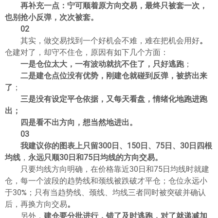
再补充一点：宁可顺着原方向交易，最终只被套一次，
ไทย
也别抢小反弹，次次被套
。
02
其实，做交易找到一个好机会不难，难在把机会用好
。
仓建对了，却守不住仓，原因有如下几个方面：
一是仓位太大，一有波动就抗不住了，只好逃跑
；
二是建仓点位没有优势，刚建仓就碰到反弹，被挤出来
了
；
三是没有设定平仓依据，又每天看盘，情绪化地跑进跑
出；
四是看不出方向，想当然地进出
。
03
我建议你的图表上只留300日、150日、75日、30日四根
均线
，
永远只顺30日和75日均线的方向交易
。
只要均线方向明确，在价格靠近30日和75日均线时就建
仓，每一个波段的趋势线和颈线被跌破才平仓；仓位永远小
于30%；只有当趋势线、颈线、均线三者同时被突破并确认
后，再换方向交易
。
另外，
建仓要分批进行，错了及时逃跑，对了就递减加