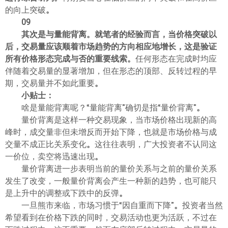
的向上突破
。
09
其次是与量能背离
。
就笔者的经验而言，当价格突破以
后，交易量应该顺着市场趋势的方向相应地增长，这是验证
所有价格形态完成与否的重要线索
。
任何形态在完成时均应
伴随着交易量的显著增加，但在形态的顶部、反转过程的早
期，交易量并不如此重要
。
小贴士：
啥是量能背离呢？“量能背离”确切是指“量价背离”
。
量价背离是这样一种交易现象，当市场价格出现新的高
峰时，成交量非但未增反而开始下降，也就是市场价格与成
交量不成正比关系变化
。
这往往表明，广大投资者不认同这
一价位，卖空将迅速出现
。
量价背离进一步表明当前的量价关系与之前的量价关系
发生了改变，一般量价背离会产生一种新的趋势，也可能只
是上升中的调整或下跌中的反弹
。
一旦熊市来临，市场习惯于“因自重而下降”
。
投资者当然
希望看到在价格下跌的同时，交易活动也更为活跃，不过在