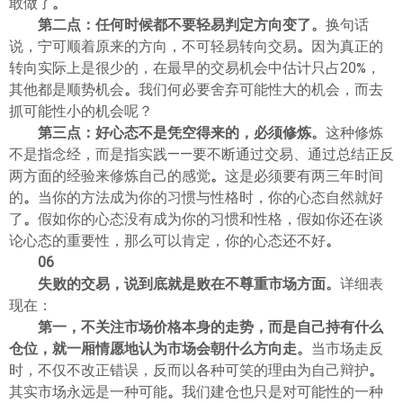
敢做了
。
第二点：任何时候都不要轻易判定方向变了
。
换句话
说，宁可顺着原来的方向，不可轻易转向交易
。
因为真正的
转向实际上是很少的，在最早的交易机会中估计只占20%，
其他都是顺势机会
。
我们何必要舍弃可能性大的机会，而去
抓可能性小的机会呢？
第三点：好心态不是凭空得来的，必须修炼
。
这种修炼
不是指念经，而是指实践——要不断通过交易、通过总结正反
两方面的经验来修炼自己的感觉
。
这是必须要有两三年时间
的
。
当你的方法成为你的习惯与性格时，你的心态自然就好
了
。
假如你的心态没有成为你的习惯和性格，假如你还在谈
论心态的重要性，那么可以肯定，你的心态还不好
。
06
失败的交易，说到底就是败在不尊重市场方面
。
详细表
现在：
第一，不关注市场价格本身的走势，而是自己持有什么
仓位，就一厢情愿地认为市场会朝什么方向走
。
当市场走反
时，不仅不改正错误，反而以各种可笑的理由为自己辩护
。
其实市场永远是一种可能
。
我们建仓也只是对可能性的一种