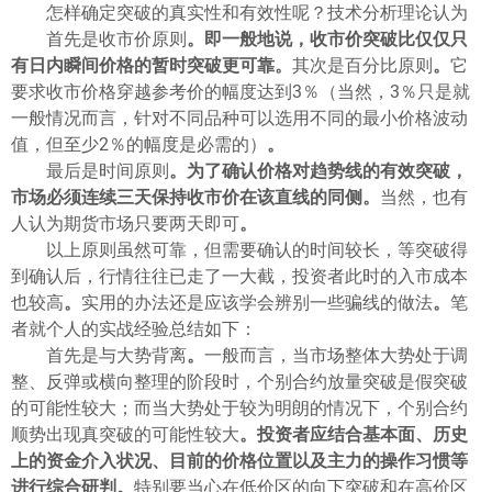
怎样确定突破的真实性和有效性呢？技术分析理论认为
首先是收市价原则
。
即一般地说，收市价突破比仅仅只
有日内瞬间价格的暂时突破更可靠
。
其次是百分比原则
。
它
要求收市价格穿越参考价的幅度达到3％（当然，3％只是就
一般情况而言，针对不同品种可以选用不同的最小价格波动
值，但至少2％的幅度是必需的）
。
最后是时间原则
。
为了确认价格对趋势线的有效突破，
市场必须连续三天保持收市价在该直线的同侧
。
当然，也有
人认为期货市场只要两天即可
。
以上原则虽然可靠，但需要确认的时间较长，等突破得
到确认后，行情往往已走了一大截，投资者此时的入市成本
也较高
。
实用的办法还是应该学会辨别一些骗线的做法
。
笔
者就个人的实战经验总结如下：
首先是与大势背离
。
一般而言，当市场整体大势处于调
整、反弹或横向整理的阶段时，个别合约放量突破是假突破
的可能性较大；而当大势处于较为明朗的情况下，个别合约
顺势出现真突破的可能性较大
。
投资者应结合基本面、历史
上的资金介入状况、目前的价格位置以及主力的操作习惯等
进行综合研判
。
特别要当心在低价区的向下突破和在高价区