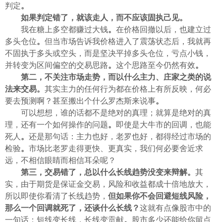
判定
。
如果判定错了，就该走人，而不应该固执己见
。
我在糖上多空都赚过大钱
。
在价格回撤以后，也建立过
多头仓位
。
但当市场告诉我价格进入了震荡状态后，我就再
不固执于多头或空头，而是坚决平掉多头仓位，亏点小钱，
并转变为区间偏空的交易思路
。
这个思路至今仍然有效
。
第二，不关注市场走势，而以什么主力、庄家之类的说
法来交易
。
其实主力的任何行为都在价格上有所反映，何必
要去预测啊？甚至搬出个什么罗杰斯来说事
。
可以想想，谁的话都不是绝对的真理；就算是绝对的真
理，还有一个如何操作的问题
。
即使是大牛市的回调，也能
死人
。
还是那句话：主力也好，老罗也好，都得经过市场的
检验
。
市场比老罗走得更快、更真实，我们何必要舍近求
远，不相信眼睛而相信耳朵呢？
第三，交易错了，总以什么长线趋势没变来辩解
。
其
实，由于期货是保证金交易，风险和收益都成十倍地放大，
所以即使你看清了长线趋势，
但如果你不会回避短线风险，
那么一个回调就死了，还谈什么长线？
这就有点像股市中的
一句话：短线变长线，长线变贡献
。
股市多少还能给你留点