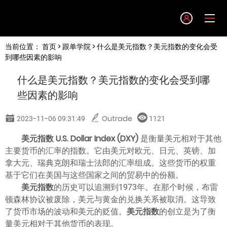
Language
当前位置：
首页
>
跟单学院
> 什么是美元指数？美元指数的变化会受
English
到哪些因素的影响
什么是美元指数？美元指数的变化会受到哪
简体中文
些因素的影响
繁體中文
2023-11-06 09:31:49
Outrade
1121
美元指数
U.S. Dollar Index (DXY)
是衡量美元相对于其他
한글
主要货币的汇率的指数。它由美元对欧元、日元、英镑、加
拿大元、瑞典克朗和瑞士法郎的汇率组成。这些货币的权重
日本語
基于它们在美国与这些国家之间的贸易中的份额。
美元指数
的历史可以追溯到1973年。在那个时候，布雷
顿森林协议被废除，美元与黄金的兑换关系被取消。这导致
Tiếng việt
了货币市场的波动和美元的贬值。
美元指数
的创立是为了衡
量美元相对于其他货币的表现。