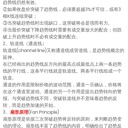
趋势线仍然有效。
②如果收盘价突破了趋势线，必须要超越3%才可信，或有3
根K线连续突破；
③当突破趋势线时出现缺口，这突破将会是强而有力。
④当股价突破下降趋势线时需要有成交量放大的配合；但跌
破上升趋势线时不必有成交量的配合。
2、轨道线（通道线）
轨道线(channel line)又称通道线或管道线，是趋势线概念的
延伸。
在已经画出的趋势线反方向的最高点或最低点上画一条趋势
线的平行线，这条平行线就是轨道线。两条平行线组成一个
轨道。
通道的作用是限制价格的波动范围，通道一旦确认，价格将
在这个通道里波动。通道的另一个作用是提出趋势转向的警
报。与突破趋势线不同，突破轨道线并不意味着趋势的反
转，而是趋势加速的开始。
3、
扇形原理
(Fan Principle)
扇形原理是依据三次突破趋势将反转的原则，来判断趋势变
动的理论。扇形线丰富了趋势线的内容，明确给出了趋势反