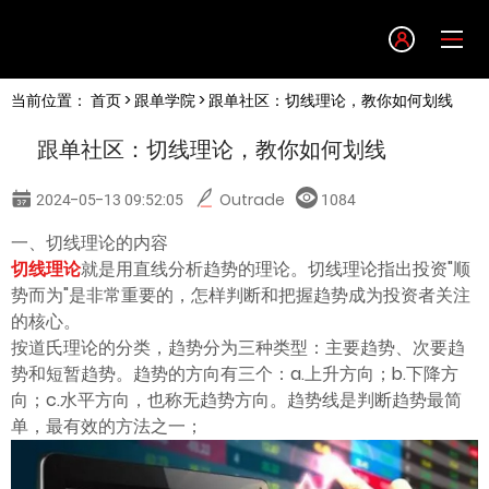
Language
当前位置：
首页
>
跟单学院
> 跟单社区：切线理论，教你如何划线
English
跟单社区：切线理论，教你如何划线
简体中文
2024-05-13 09:52:05
Outrade
1084
繁體中文
一、切线理论的内容
切线理论
就是用直线分析趋势的理论。切线理论指出投资"顺
势而为"是非常重要的，怎样判断和把握趋势成为投资者关注
한글
的核心。
按道氏理论的分类，趋势分为三种类型：主要趋势、次要趋
日本語
势和短暂趋势。趋势的方向有三个：a.上升方向；b.下降方
向；c.水平方向，也称无趋势方向。趋势线是判断趋势最简
单，最有效的方法之一；
Tiếng việt