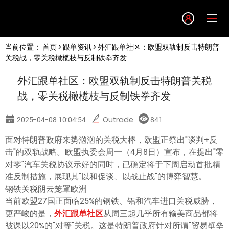
Language
当前位置：
首页
>
跟单资讯
> 外汇跟单社区：欧盟双轨制反击特朗普
English
关税战，零关税橄榄枝与反制铁拳齐发
外汇跟单社区：欧盟双轨制反击特朗普关税
简体中文
战，零关税橄榄枝与反制铁拳齐发
繁體中文
2025-04-08 10:04:54
Outrade
841
面对特朗普政府来势汹汹的关税大棒，欧盟正祭出"谈判+反
한글
击"的双轨战略。欧盟执委会周一（4月8日）宣布，在提出"零
对零"汽车关税协议示好的同时，已确定将于下周启动首批精
日本語
准反制措施，展现其"以和促谈、以战止战"的博弈智慧。
钢铁关税阴云笼罩欧洲
当前欧盟27国正面临25%的钢铁、铝和汽车进口关税威胁，
Tiếng việt
更严峻的是，
外汇跟单社区
从周三起几乎所有输美商品都将
被课以20%的"对等"关税。这是特朗普政府针对所谓"贸易壁垒