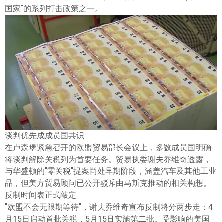
ไทย
国家"的系列打击政策之一。
谈判优先成成员国共识
在卢森堡紧急召开的欧盟贸易部长会议上，多数成员国明确
将谈判解除关税列为首要任务。贸易执委谢夫乔维奇透露，
与华盛顿的"零关税"提案尚处早期阶段，涵盖汽车及其他工业
品，但美方贸易顾问已公开驳斥由马斯克推动的相关构想。
反制时间表正式敲定
"欧盟不会无限期等待"，谢夫乔维奇宣布反制将分两步走：4
月15日启动首批关税，5月15日实施第二批。受影响的美国