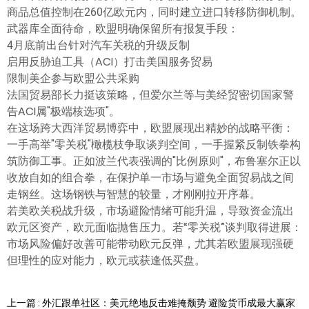
商品总值控制在260亿欧元内，同时建立进口转移防御机制。
武器库全面待命，欧盟明确保留所有报复手段：
4月底前出台针对汽车关税的升级反制
启用反胁迫工具（ACI）打击美国服务贸易
限制美企参与欧盟公共采购
法国贸易部长力挺该策略，但爱尔兰等与美经贸密切国家警
告ACI属"极端核选项"。
在这场跨大西洋贸易博弈中，欧盟展现出精妙的战略平衡：
一手高举"零关税"橄榄枝争取谈判空间，一手握紧反制铁拳构
筑防御工事。正如波兰代表强调的"比例原则"，布鲁塞尔正以
收放自如的组合拳，在保护单一市场与避免全面贸易战之间
走钢丝。这场钢铁与智慧的较量，才刚刚拉开序幕。
若美欧关税战升级，市场避险情绪可能升温，导致资金流出
欧元区资产，欧元面临抛售压力。若“零关税”谈判取得进展：
市场风险偏好改善可能带动欧元反弹，尤其若欧盟展现强硬
但理性的应对能力，欧元或获逢低买盘。
上一篇 : 外汇跟单社区：美元绝地反击难掩颓势 避险货币成最大赢家