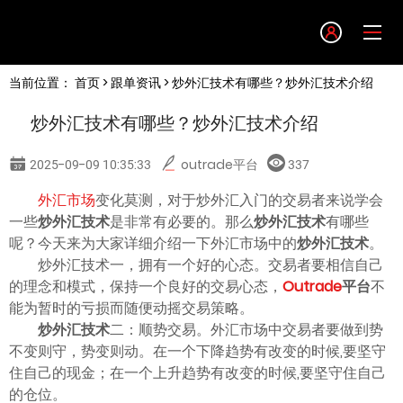
Language
当前位置：
首页
>
跟单资讯
> 炒外汇技术有哪些？炒外汇技术介绍
English
炒外汇技术有哪些？炒外汇技术介绍
简体中文
2025-09-09 10:35:33
outrade平台
337
繁體中文
外汇市场
变化莫测，对于炒外汇入门的交易者来说学会
一些
炒外汇技术
是非常有必要的。那么
炒外汇技术
有哪些
呢？今天来为大家详细介绍一下外汇市场中的
炒外汇技术
。
한글
炒外汇技术一，拥有一个好的心态。交易者要相信自己
的理念和模式，保持一个良好的交易心态，
Outrade
平台
不
日本語
能为暂时的亏损而随便动摇交易策略。
炒外汇技术
二：顺势交易。外汇市场中交易者要做到势
不变则守，势变则动。在一个下降趋势有改变的时候,要坚守
Tiếng việt
住自己的现金；在一个上升趋势有改变的时候,要坚守住自己
的仓位。