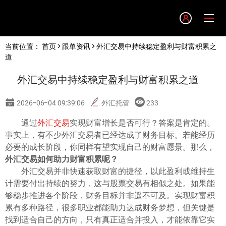
Language
当前位置：
首页
>
跟单资讯
> 外汇交易中持续稳定盈利与财富积累之
English
道
外汇交易中持续稳定盈利与财富积累之道
简体中文
2026-06-04 09:39:06
外汇托管
233
繁體中文
通过
外汇交易
实现财富增长是否可行？答案是肯定的。
事实上，有不少外汇交易者已经达成了财务目标。若能经历
한글
必要的成长阶段，你同样有望实现自己的财富愿景。那么，
外汇交易如何助力财富积累呢？
外汇交易并非快速获取财富的捷径，以此盈利或维持生
日本語
计需要付出持续的努力，这与股票交易有相似之处。如果能
够稳步推进各个阶段，财务目标并非遥不可及。实现财富积
Tiếng việt
累有多种路径，很多职业都能助力达成财务梦想，但关键是
找到适合自己的方向，只有真正适合并投入，才能依靠它实