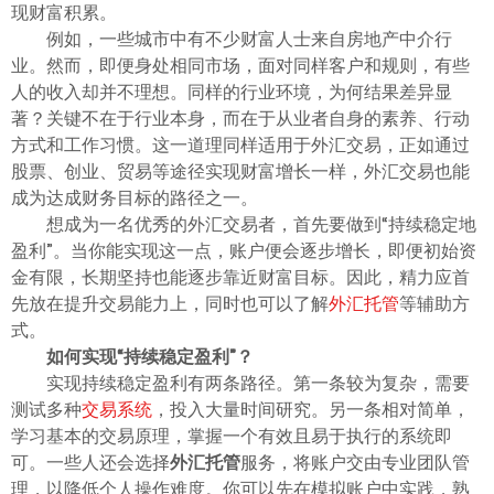
现财富积累。
ไทย
例如，一些城市中有不少财富人士来自房地产中介行
业。然而，即便身处相同市场，面对同样客户和规则，有些
人的收入却并不理想。同样的行业环境，为何结果差异显
著？关键不在于行业本身，而在于从业者自身的素养、行动
方式和工作习惯。这一道理同样适用于外汇交易，正如通过
股票、创业、贸易等途径实现财富增长一样，外汇交易也能
成为达成财务目标的路径之一。
想成为一名优秀的外汇交易者，首先要做到“持续稳定地
盈利”。当你能实现这一点，账户便会逐步增长，即便初始资
金有限，长期坚持也能逐步靠近财富目标。因此，精力应首
先放在提升交易能力上，同时也可以了解
外汇托管
等辅助方
式。
如何实现“持续稳定盈利”？
实现持续稳定盈利有两条路径。第一条较为复杂，需要
测试多种
交易系统
，投入大量时间研究。另一条相对简单，
学习基本的交易原理，掌握一个有效且易于执行的系统即
可。一些人还会选择
外汇托管
服务，将账户交由专业团队管
理，以降低个人操作难度。你可以先在模拟账户中实践，熟