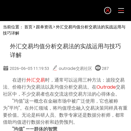
Language
当前位置：
首页
>
跟单资讯
> 外汇交易均值分析交易法的实战运用与
English
技巧详解
外汇交易均值分析交易法的实战运用与技巧
简体中文
详解
繁體中文
2026-06-05 11:19:53
outrade交易社区
287
在进行
外汇交易
时，通常可以运用三种方法：波段交易
한글
法、价格行为交易法以及均值分析交易法。在
Outrade
交易
社区中，不少交易者也在交流这些交易方法的心得体会。
日本語
"均值"这一概念在金融市场中被广泛使用，它也被称
为"平均"。在外汇领域，将均值理念融入交易决策同样具有重
要价值。无论是科研人员、数学专家还是数据分析师，都常
Tiếng việt
借助均值进行数据分析和趋势预判。
"均值" ——群体的智慧