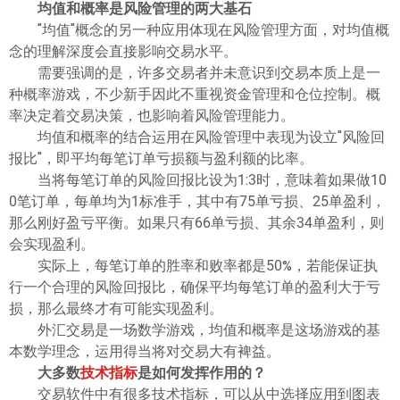
均值和概率是风险管理的两大基石
"均值"概念的另一种应用体现在风险管理方面，对均值概
念的理解深度会直接影响交易水平。
需要强调的是，许多交易者并未意识到交易本质上是一
种概率游戏，不少新手因此不重视资金管理和仓位控制。概
率决定着交易决策，也影响着风险管理能力。
均值和概率的结合运用在风险管理中表现为设立"风险回
报比"，即平均每笔订单亏损额与盈利额的比率。
当将每笔订单的风险回报比设为1:3时，意味着如果做10
0笔订单，每单均为1标准手，其中有75单亏损、25单盈利，
那么刚好盈亏平衡。如果只有66单亏损、其余34单盈利，则
会实现盈利。
实际上，每笔订单的胜率和败率都是50%，若能保证执
行一个合理的风险回报比，确保平均每笔订单的盈利大于亏
损，那么最终才有可能实现盈利。
外汇交易是一场数学游戏，均值和概率是这场游戏的基
本数学理念，运用得当将对交易大有裨益。
大多数
技术指标
是如何发挥作用的？
交易软件中有很多技术指标，可以从中选择应用到图表