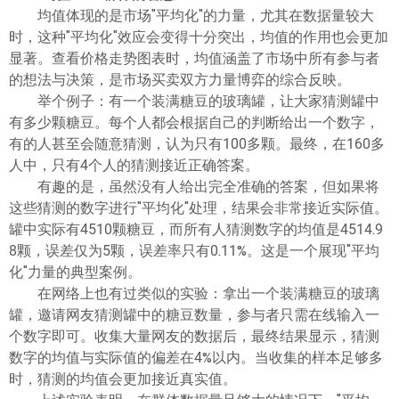
ไทย
均值体现的是市场"平均化"的力量，尤其在数据量较大
时，这种"平均化"效应会变得十分突出，均值的作用也会更加
显著。查看价格走势图表时，均值涵盖了市场中所有参与者
的想法与决策，是市场买卖双方力量博弈的综合反映。
举个例子：有一个装满糖豆的玻璃罐，让大家猜测罐中
有多少颗糖豆。每个人都会根据自己的判断给出一个数字，
有的人甚至会随意猜测，认为只有100多颗。最终，在160多
人中，只有4个人的猜测接近正确答案。
有趣的是，虽然没有人给出完全准确的答案，但如果将
这些猜测的数字进行"平均化"处理，结果会非常接近实际值。
罐中实际有4510颗糖豆，而所有人猜测数字的均值是4514.9
8颗，误差仅为5颗，误差率只有0.11%。这是一个展现"平均
化"力量的典型案例。
在网络上也有过类似的实验：拿出一个装满糖豆的玻璃
罐，邀请网友猜测罐中的糖豆数量，参与者只需在线输入一
个数字即可。收集大量网友的数据后，最终结果显示，猜测
数字的均值与实际值的偏差在4%以内。当收集的样本足够多
时，猜测的均值会更加接近真实值。