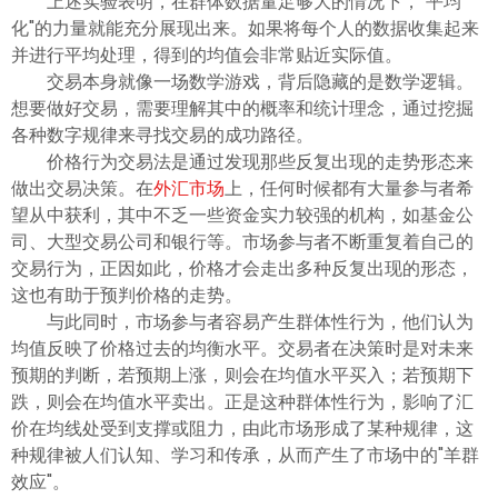
上述实验表明，在群体数据量足够大的情况下，"平均
化"的力量就能充分展现出来。如果将每个人的数据收集起来
并进行平均处理，得到的均值会非常贴近实际值。
交易本身就像一场数学游戏，背后隐藏的是数学逻辑。
想要做好交易，需要理解其中的概率和统计理念，通过挖掘
各种数字规律来寻找交易的成功路径。
价格行为交易法是通过发现那些反复出现的走势形态来
做出交易决策。在
外汇市场
上，任何时候都有大量参与者希
望从中获利，其中不乏一些资金实力较强的机构，如基金公
司、大型交易公司和银行等。市场参与者不断重复着自己的
交易行为，正因如此，价格才会走出多种反复出现的形态，
这也有助于预判价格的走势。
与此同时，市场参与者容易产生群体性行为，他们认为
均值反映了价格过去的均衡水平。交易者在决策时是对未来
预期的判断，若预期上涨，则会在均值水平买入；若预期下
跌，则会在均值水平卖出。正是这种群体性行为，影响了汇
价在均线处受到支撑或阻力，由此市场形成了某种规律，这
种规律被人们认知、学习和传承，从而产生了市场中的"羊群
效应"。