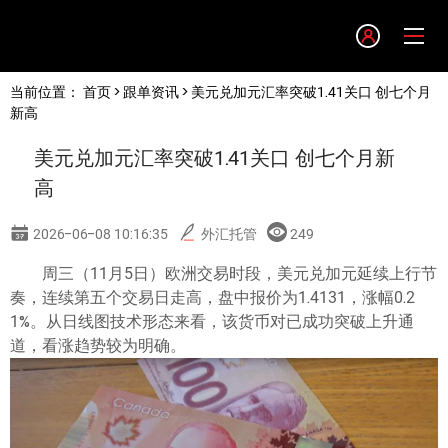
Language
当前位置：
首页
>
跟单资讯
> 美元兑加元汇率突破1.41关口 创七个月
English
新高
美元兑加元汇率突破1.41关口 创七个月新
简体中文
高
繁體中文
2026-06-08 10:16:35
外汇托管
249
周三（11月5日）欧洲交易时段，美元兑加元延续上行节
한글
奏，连续第五个交易日走高，盘中报价为1.4131，涨幅0.2
1%。从日线图技术形态来看，该货币对已成功突破上升通
日本語
道，看涨趋势较为明确。
Tiếng việt