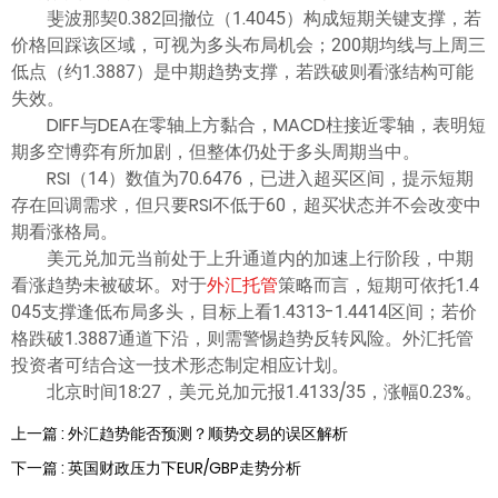
斐波那契0.382回撤位（1.4045）构成短期关键支撑，若
价格回踩该区域，可视为多头布局机会；200期均线与上周三
低点（约1.3887）是中期趋势支撑，若跌破则看涨结构可能
失效。
DIFF与DEA在零轴上方黏合，MACD柱接近零轴，表明短
期多空博弈有所加剧，但整体仍处于多头周期当中。
RSI（14）数值为70.6476，已进入超买区间，提示短期
存在回调需求，但只要RSI不低于60，超买状态并不会改变中
期看涨格局。
美元兑加元当前处于上升通道内的加速上行阶段，中期
看涨趋势未被破坏。对于
外汇托管
策略而言，短期可依托1.4
045支撑逢低布局多头，目标上看1.4313-1.4414区间；若价
格跌破1.3887通道下沿，则需警惕趋势反转风险。外汇托管
投资者可结合这一技术形态制定相应计划。
北京时间18:27，美元兑加元报1.4133/35，涨幅0.23%。
上一篇 : 外汇趋势能否预测？顺势交易的误区解析
下一篇 : 英国财政压力下EUR/GBP走势分析