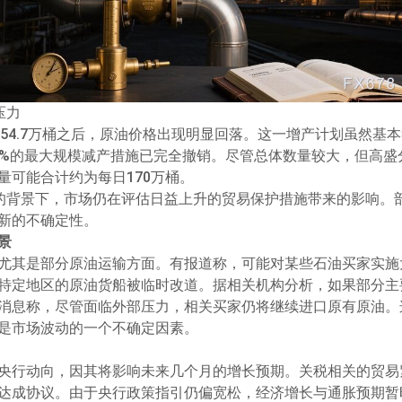
压力
产54.7万桶之后，原油价格出现明显回落。这一增产计划虽然基
.4%的最大规模减产措施已完全撤销。尽管总体数量较大，但高
量可能合计约为每日170万桶。
的背景下，市场仍在评估日益上升的贸易保护措施带来的影响。
新的不确定性。
景
尤其是部分原油运输方面。有报道称，可能对某些石油买家实施
特定地区的原油货船被临时改道。据相关机构分析，如果部分主要
消息称，尽管面临外部压力，相关买家仍将继续进口原有原油。
是市场波动的一个不确定因素。
央行动向，因其将影响未来几个月的增长预期。关税相关的贸易
达成协议。由于央行政策指引仍偏宽松，经济增长与通胀预期暂