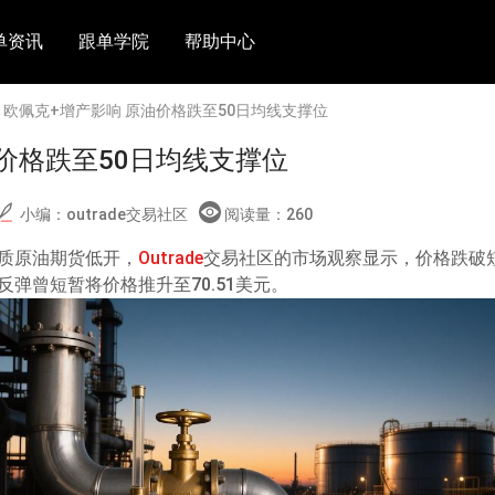
单资讯
跟单学院
帮助中心
> 欧佩克+增产影响 原油价格跌至50日均线支撑位
价格跌至50日均线支撑位
小编：outrade交易社区
阅读量：
260
质原油期货低开，
Outrade
交易社区的市场观察显示，价格跌破短
弹曾短暂将价格推升至70.51美元。