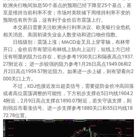
ไทย
欧洲央行晚间加息50个基点的预期已经下降至25个基点，甚
至是维持当前利率不变；市场对美联储下周维持利率不变的
预期也有所升温，这有利于金价后市震荡上行。
本交易日需要关注欧洲央行利率决议、欧美银行业危机
相关消息、美国初请失业金人数变动和进口物价指数。
日线级别：震荡上涨；MACD金叉且上穿零轴，布林带
开口，金价后市有望沿布林线上轨向上运行，短线上方已经
没有明显的阻力位存在，初步参考1930关口和隔夜高点1937.
27附近在； 进一步较强的阻力参考1月26日高点1949.06和2
月2日高点1959.57附近阻力。如果进一步上破，则有望看向2
000关口上方。
不过，KDJ也接近发出超卖信号，需要提防金价冲高回落
或者高位震荡调整的可能性，下方初步支撑在5日均线1904.2
4附近，2月9日高点支撑在1890.07附近，若失守该支撑，则
削弱后市看涨信号。进一步支撑参考1880关口和55日均线18
72.78位置。