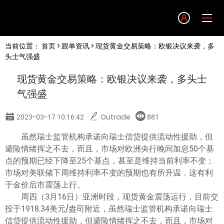
Language
当前位置：
首页
>
跟单资讯
> 现货黄金交易策略：欧银决议来袭，多
English
头士气强盛
现货黄金交易策略：欧银决议来袭，多头士
简体中文
气强盛
繁體中文
2023-03-17 10:16:42
Outrade
881
虽然瑞士监管机构承诺向瑞士信贷提供流动性援助，但
한글
避险情绪挥之不去，而且，市场对欧洲央行晚间加息50个基
点的预期已经下降至25个基点，甚至是维持当前利率不变；
日本語
市场对美联储下周维持利率不变的预期也有所升温，这有利
于金价后市震荡上行。
周四（3月16日）亚洲时段，现货黄金震荡运行，目前交
Tiếng việt
投于1918.34美元/盎司附近，虽然瑞士监管机构承诺向瑞士
信贷提供流动性援助，但避险情绪挥之不去，而且，市场对