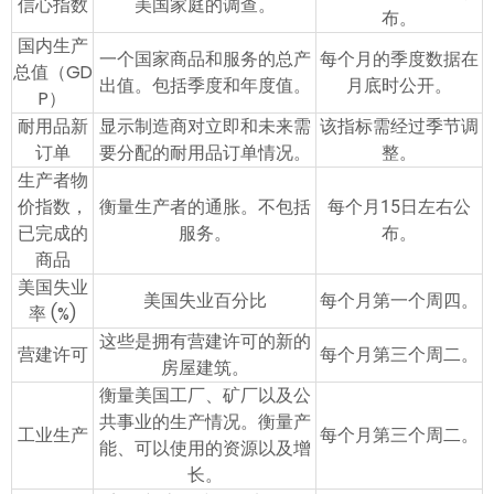
信心指数
美国家庭的调查。
布。
国内生产
一个国家商品和服务的总产
每个月的季度数据在
总值（GD
出值。包括季度和年度值。
月底时公开。
P）
耐用品新
显示制造商对立即和未来需
该指标需经过季节调
订单
要分配的耐用品订单情况。
整。
生产者物
价指数，
衡量生产者的通胀。不包括
每个月15日左右公
已完成的
服务。
布。
商品
美国失业
美国失业百分比
每个月第一个周四。
率 (%)
这些是拥有营建许可的新的
营建许可
每个月第三个周二。
房屋建筑。
衡量美国工厂、矿厂以及公
共事业的生产情况。衡量产
工业生产
每个月第三个周二。
能、可以使用的资源以及增
长。