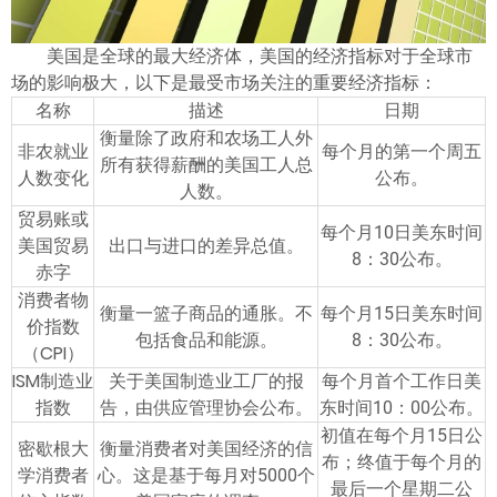
ไทย
美国是全球的最大经济体，美国的经济指标对于全球市
场的影响极大，以下是最受市场关注的重要经济指标：
名称
描述
日期
衡量除了政府和农场工人外
非农就业
每个月的第一个周五
所有获得薪酬的美国工人总
人数变化
公布。
人数。
贸易账或
每个月10日美东时间
美国贸易
出口与进口的差异总值。
8：30公布。
赤字
消费者物
衡量一篮子商品的通胀。不
每个月15日美东时间
价指数
包括食品和能源。
8：30公布。
（CPI）
ISM制造业
关于美国制造业工厂的报
每个月首个工作日美
指数
告，由供应管理协会公布。
东时间10：00公布。
初值在每个月15日公
密歇根大
衡量消费者对美国经济的信
布；终值于每个月的
学消费者
心。这是基于每月对5000个
最后一个星期二公