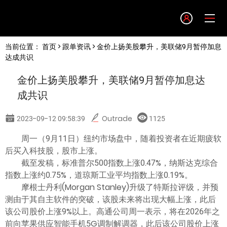
Language
当前位置：
首页
>
跟单资讯
> 金价上扬美股攀升，美联储9月暂停加息
English
达成共识
金价上扬美股攀升，美联储9月暂停加息达
简体中文
成共识
繁體中文
2023-09-12 09:58:39
Outrade
1125
周一（9月11日）纽约市场盘中，随着投资者在近期疲软
한글
后买入科技股，股市上涨。
截至发稿，标准普尔500指数上涨0.47%，纳斯达克综合
日本語
指数上涨约0.75%，道琼斯工业平均指数上涨0.19%。
摩根士丹利(Morgan Stanley)升级了特斯拉评级，并预
测由于其自主软件的突破，该股未来将出现大幅上涨，此后
Tiếng việt
该公司股价上涨9%以上。高通公司周一表示，将在2026年之
前向苹果供应智能手机5G调制解调器，此后该公司股价上涨