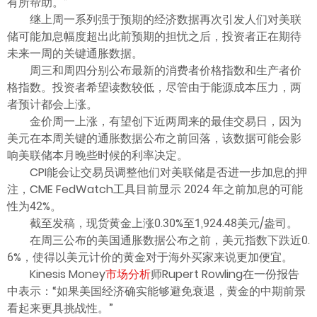
有所帮助。”
继上周一系列强于预期的经济数据再次引发人们对美联
储可能加息幅度超出此前预期的担忧之后，投资者正在期待
未来一周的关键通胀数据。
周三和周四分别公布最新的消费者价格指数和生产者价
格指数。投资者希望读数较低，尽管由于能源成本压力，两
者预计都会上涨。
金价周一上涨，有望创下近两周来的最佳交易日，因为
美元在本周关键的通胀数据公布之前回落，该数据可能会影
响美联储本月晚些时候的利率决定。
CPI能会让交易员调整他们对美联储是否进一步加息的押
注，CME FedWatch工具目前显示 2024 年之前加息的可能
性为42%。
截至发稿，现货黄金上涨0.30%至1,924.48美元/盎司。
在周三公布的美国通胀数据公布之前，美元指数下跌近0.
6%，使得以美元计价的黄金对于海外买家来说更加便宜。
Kinesis Money
市场分析
师Rupert Rowling在一份报告
中表示：“如果美国经济确实能够避免衰退，黄金的中期前景
看起来更具挑战性。”