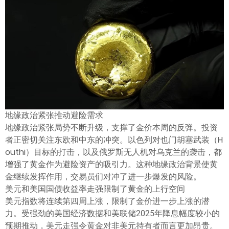
ไทย
地缘政治紧张推动避险需求
地缘政治紧张局势不断升级，支撑了金价本周的反弹。投资
者正密切关注东欧和中东的冲突。以色列对也门胡塞武装（H
outhi）目标的打击，以及俄罗斯无人机对乌克兰的袭击，都
增强了黄金作为避险资产的吸引力。这种地缘政治背景使黄
金继续发挥作用，交易员们对冲了进一步爆发的风险。
美元和美国国债收益率走强限制了黄金的上行空间
美元指数将连续第四周上涨，限制了金价进一步上涨的潜
力。受强劲的美国经济数据和美联储2025年降息幅度较小的
预期推动，美元走强令黄金对非美元持有者而言更加昂贵。