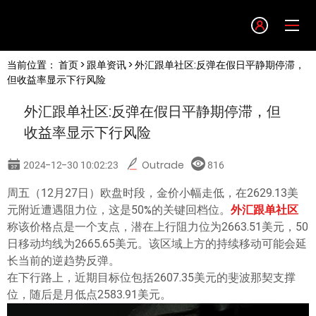
Language
当前位置：
首页
>
跟单资讯
> 外汇跟单社区:反弹在假日平静期停滞，
English
但收益率显示下行风险
外汇跟单社区:反弹在假日平静期停滞，但
简体中文
收益率显示下行风险
繁體中文
2024-12-30 10:02:23
Outrade
816
周五（12月27日）欧盘时段，金价小幅走低，在2629.13美
한글
元附近遭遇阻力位，这是50%的关键回档位。
外汇跟单社区
称该价格点是一个支点，潜在上行阻力位为2663.51美元，50
日本語
日移动均线为2665.65美元。该区域上方的持续移动可能会延
长当前的逆趋势反弹。
在下行路上，近期目标位包括2607.35美元的斐波那契支撑
Tiếng việt
位，随后是月低点2583.91美元。