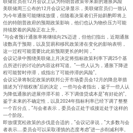
联储官员在12月会议上认为特朗普政策带来新的通胀风险
美联储周三公布的12月会议记录显示，美联储官员们一致认
为今年通胀可能继续放缓，但随着决策者们开始斟酌即将上
任的特朗普政府的预期政策影响，他们也认为物价压力可能
持续胶着的风险正在上升。
"与会者预计通胀率将继续向2%迈进，但他们指出，近期通胀
读数高于预期，以及贸易和移民政策潜在变化的影响表明，
这一过程可能需要比此前预期更长的时间，"
会议记录中围绕美联储上月决定将指标政策利率下调25个基
点所进行的讨论的内容这样写道。"一些人认为，通胀下降进
程可能暂时停滞，或指出了可能停滞的风险"。
会议记录将制定政策的联邦公开市场委员会12月的降息举措
描述为"仔细权衡"后的决定，一些与会者指出，鉴于一些人认
为降低通胀的进展停滞不前，不下调借贷成本是"有好处的"。
鉴于未来的不确定性，以及2024年指标利率已经下调了整整
一个百分点，"与会者表示，委员会正处于或接近处于这样的
一个阶段。
即放缓宽松政策的步伐是合适的，"会议记录说，"大多数与会
者表示......委员会可以采取谨慎的态度考虑"进一步削减利率。