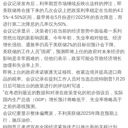
会议记录发布后，利率期货市场继续反映出这样的押注，即
美联储将在接下来的几次会议上把政策利率稳定在当前的4.2
5%-4.50%区间，最早将在5月份进行2025年的首次降息，而
进行第二次降息的几率仅为50%。
会议记录显示，决策者们在当前的经济形势中面临着一系列
突然出现的新影响因素。今年年初，失业率相对较低、经济
增长强劲、通胀率仍高于美联储2%的目标但预计会下降。
美联储的工作人员"强调"，预测即将上任的政府对未来经济的
影响是非常困难的，但他们表示，政策可能会导致经济增长
放缓和失业率上升。
即将上台的政府承诺驱逐无证移民、收紧边境并提高进口商
品的税率。会议记录在提到工作人员对当选总统特朗普1月20
日后可能出台的政策进行的评估时写道，
"在考虑到最近的数据和对潜在政策变化的初步假设后，实际
国内生产总值（GDP）增长预计将略低于、失业率将略高于
之前的基线预测。
会议纪要显示整体偏鹰派，不利美联储2025年降息预期上
行，施压油价。
特朗普正考虑宣布全国经济紧急状态以推出新的关税计划