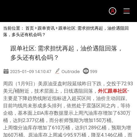
Language
当前位置：
首页
>
跟单资讯
> 跟单社区: 需求担忧再起，油价遇阻回
English
落，多头还有机会吗？
跟单社区: 需求担忧再起，油价遇阻回落，
简体中文
多头还有机会吗？
繁體中文
2025-01-09 14:10:47
Outrade
599
周四（1月9日）美原油亚盘时段延续昨日下跌，交投于72.93
한글
美元/桶附近，技术层面上，日线遇阻回落，
外汇跟单社区
-
主要是下降趋势线附近指标进入超买区间，油价主动回踩。
日本語
目前均线尚未形成多头排列，依然处于震荡区间之内，等待
企稳，基本面上EIA库存数据显示上周汽油库存增加了630万
桶，达到2.377亿桶，而分析师预期为增加150万桶。
Tiếng việt
上周馏分油库存增加了610万桶，达到1.289亿桶，预期为增
加60万桶。原油库存上周减少95.9万桶，降至4.146亿桶，而