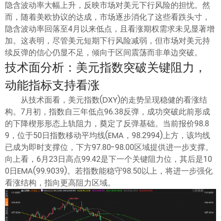
隐含波动率大幅上升，反映市场对美元下行风险的担忧。然
而，随着美欧协议的达成，市场逐步消化了这些看跌头寸，
隐含波动率回落至4月以来低点，且看涨期权需求未见显著增
加。这表明，尽管美元短期下行风险减弱，但市场对美元持
续反弹的信心仍显不足，倾向于区间震荡而非单边突破。
技术面分析：美元指数突破关键阻力，
动能指标支持看涨
从技术面看，美元指数(DXY)的走势呈现稳健的看涨结
构。7月初，指数自三年低点96.38反弹，成功突破此前形成
的下降楔形形态上轨阻力，奠定了反弹基础。当前报价98.8
9，位于50日指数移动平均线(EMA，98.2994)上方，该均线
已成为即时支撑位，下方97.80-98.00区域提供进一步支撑。
向上看，6月23日高点99.42是下一个关键阻力位，其后是10
0日EMA(99.9039)。若指数能稳守98.50以上，将进一步强化
看涨结构，指向更高阻力区域。