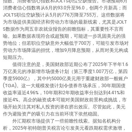
指数、消费者信心指数和JOLTS职位空缺报告。市场预期6月
消费者信心指数将从6月的93.0升至96.0，创两个月新高；而
JOLTS职位空缺预计从5月的776万降至755万。这些数据将
为市场提供美国经济和劳动力市场的最新线索，尤其是JOLT
S数据作为周五非农就业报告的前瞻指标，其重要性不言而
喻。如果数据表现符合或超预期，可能进一步巩固美元的强
势地位；但若职位空缺意外大幅低于700万，可能引发市场对
劳动力市场降温的担忧，增加9月降息预期，从而对美元构成
短期压力。
值得注意的是，美国财政部近期公布了2025年下半年1.6
万亿美元的净新增市场债务计划（第三季度1.007万亿，第四
季度5900亿），其中约5000亿美元用于重建财政部一般账户
(TGA)。这一大规模发债计划令债券市场承压，30年期国债
收益率逼近4.96%，10年期和2年期收益率分别达到4.41%和
接近4%。高企的融资成本可能对美国财政前景构成挑战，市
场开始关注其对私人投资的潜在挤出效应。尽管如此，美元
作为避险资产的吸引力在当前环境下依然稳固。
外汇期权市场提供了一些前瞻性线索。据知名机构分
析，2025年初特朗普关税言论引发美元看跌期权需求激增，