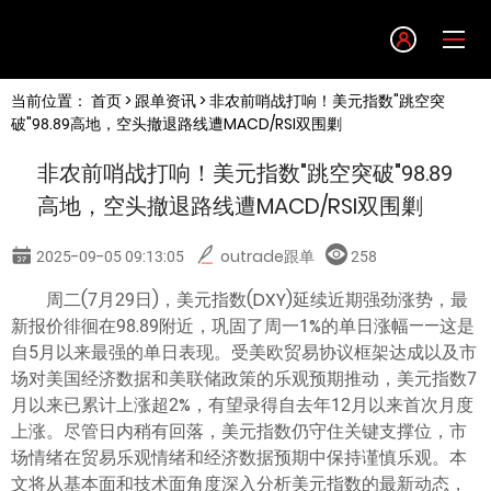
Language
当前位置：
首页
>
跟单资讯
> 非农前哨战打响！美元指数"跳空突
English
破"98.89高地，空头撤退路线遭MACD/RSI双围剿
非农前哨战打响！美元指数"跳空突破"98.89
简体中文
高地，空头撤退路线遭MACD/RSI双围剿
繁體中文
2025-09-05 09:13:05
outrade跟单
258
周二(7月29日)，美元指数(DXY)延续近期强劲涨势，最
한글
新报价徘徊在98.89附近，巩固了周一1%的单日涨幅——这是
自5月以来最强的单日表现。受美欧贸易协议框架达成以及市
日本語
场对美国经济数据和美联储政策的乐观预期推动，美元指数7
月以来已累计上涨超2%，有望录得自去年12月以来首次月度
上涨。尽管日内稍有回落，美元指数仍守住关键支撑位，市
Tiếng việt
场情绪在贸易乐观情绪和经济数据预期中保持谨慎乐观。本
文将从基本面和技术面角度深入分析美元指数的最新动态，