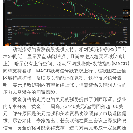
动能指标为看涨前景提供支持。相对强弱指标(RSI)目前
在59附近，显示买盘动能增强，且尚未进入超买区域(70以
上)，暗示仍有上行空间。移动平均线收敛-发散指标(MACD)
同样支持看涨，MACD线与信号线双双上行，柱状图在正值
区域持续扩张，反映多头动能正在累积。这些技术信号表
明，美元指数短期内有望延续上涨，但需警惕关键阻力位的
压力以及潜在的回调风险。
黄金价格的走势也为美元的强势提供了侧面印证。据业
内专家分析，黄金自上周高点3440美元/盎司回落超100美
元，部分原因是美元走强和美欧贸易协议缓解了市场避险需
求。尽管如此，专家指出，若美联储在周三会议上释放降息
信号，黄金价格可能获得支撑，进而对美元形成一定反向压