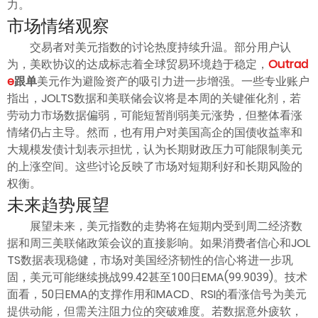
力。
市场情绪观察
交易者对美元指数的讨论热度持续升温。部分用户认
为，美欧协议的达成标志着全球贸易环境趋于稳定，
Outrad
e
跟单
美元作为避险资产的吸引力进一步增强。一些专业账户
指出，JOLTS数据和美联储会议将是本周的关键催化剂，若
劳动力市场数据偏弱，可能短暂削弱美元涨势，但整体看涨
情绪仍占主导。然而，也有用户对美国高企的国债收益率和
大规模发债计划表示担忧，认为长期财政压力可能限制美元
的上涨空间。这些讨论反映了市场对短期利好和长期风险的
权衡。
未来趋势展望
展望未来，美元指数的走势将在短期内受到周二经济数
据和周三美联储政策会议的直接影响。如果消费者信心和JOL
TS数据表现稳健，市场对美国经济韧性的信心将进一步巩
固，美元可能继续挑战99.42甚至100日EMA(99.9039)。技术
面看，50日EMA的支撑作用和MACD、RSI的看涨信号为美元
提供动能，但需关注阻力位的突破难度。若数据意外疲软，