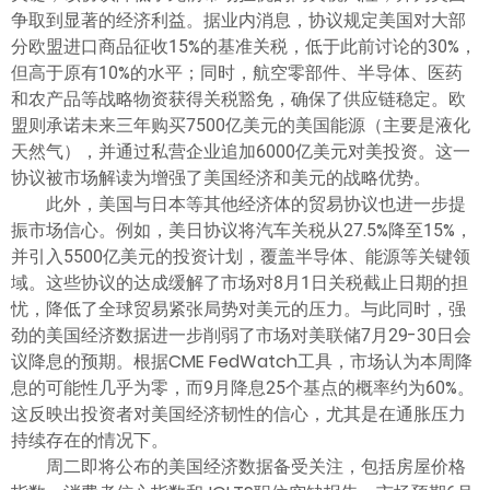
争取到显著的经济利益。据业内消息，协议规定美国对大部
分欧盟进口商品征收15%的基准关税，低于此前讨论的30%，
但高于原有10%的水平；同时，航空零部件、半导体、医药
和农产品等战略物资获得关税豁免，确保了供应链稳定。欧
盟则承诺未来三年购买7500亿美元的美国能源（主要是液化
天然气），并通过私营企业追加6000亿美元对美投资。这一
协议被市场解读为增强了美国经济和美元的战略优势。
此外，美国与日本等其他经济体的贸易协议也进一步提
振市场信心。例如，美日协议将汽车关税从27.5%降至15%，
并引入5500亿美元的投资计划，覆盖半导体、能源等关键领
域。这些协议的达成缓解了市场对8月1日关税截止日期的担
忧，降低了全球贸易紧张局势对美元的压力。与此同时，强
劲的美国经济数据进一步削弱了市场对美联储7月29-30日会
议降息的预期。根据CME FedWatch工具，市场认为本周降
息的可能性几乎为零，而9月降息25个基点的概率约为60%。
这反映出投资者对美国经济韧性的信心，尤其是在通胀压力
持续存在的情况下。
周二即将公布的美国经济数据备受关注，包括房屋价格