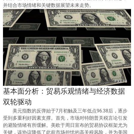
ไทย
并结合市场情绪和关键数据展望未来走势。
基本面分析：贸易乐观情绪与经济数据
双轮驱动
美元指数的反弹始于7月初触及三年低点96.38后，逐步
受到多重利好因素支撑。首先，市场对特朗普关税言论引发
的避险情绪有所缓解。美欧于周日宣布的贸易协议框架尤为
关键，该协议降低了此前市场担忧的高关税风险，并为美国