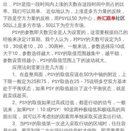
ไทย
出， PSY是指一段时间内上涨的天数在这段时间中所占的比
率。我们可以简单、 近似地认为，上涨是多方力量的反映，
下跌是空方力量的反映，而PSY以50 为中心，
外汇跟单
社区
50以上是多方市场，50以下为空方市场。
PSY的参数即天数完全是人为设置的，这需要根据自己的
经验来决定计算期。我个人认为，对PSY的天数可设定为5，
10，30或者10，20 ，30两种。一般来说，参数选择应10或
大于10，参数选得越大，PSY的取值范围越集中，越平稳，
参数设置得越小，PSY的取值范围上下的波动就大。
应用法则需要注意几方面：
1、在盘整局面，PSY的取值应该在50为中轴的附近，上
下限一般定为25和75， PSY取值在25－75说明多空双方基本
处于平衡状态，如果 PSY 的取值超出了这个平衡状态，就是
超卖或超买。
2、PSY的取值如果过高或过低，都是行动的信号，一般
说来，如果PSY〈 10 或PSY〉90这两种极端低和极端高的局
面出现， 就可以不考虑别的因素而单独采取买进卖出行动。
3、当PSY的取值第一次进入采取行动的区域时，往往容
易出错，要等到第二次出现行动信号时才保险，即需要重新