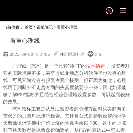
Language
当前位置：
首页
>
跟单资讯
> 看重心理线
English
看重心理线
简体中文
2025-09-08 10:31:05
外汇跟单社区
212
繁體中文
心理线（PSY）是一个比较“冷门”的
技术指标
， 投资者对
它的实际运用不多，甚至连钱龙动态分析软件里也没有心理
线，可见它尚没有被投资者完全接受。但正因为如此，心理
한글
线用于判断外汇走势方面的失真度就要小一些，因此如果能
够了解PSY指标并且结合经验合理地设置参数，可以起到较好
日本語
的效果。
PSY 指标主要是从外汇投资者的心理方面对买卖趋向多
空双方的力量对比进行探索。其计算公式是参数设定的计算
Tiếng việt
天数除以计算期中汇价上涨的天数再乘以 100。这里的上涨
和下跌天数都是以收盘价确定的。从PSY的表达式中可以看