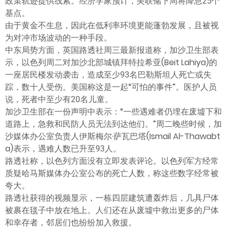
政策轨迹提供线索。经济学家预计，美联储下周将降息25个
基点。
由于黄金不生息，因此在低利率环境更能蓬勃发展，且被视
为对冲市场波动的一种手段。
中东局势方面，英国路透社周三最新报道称，加沙卫生部表
示，以色列周二对加沙北部城镇拜特拉希亚(Beit Lahiya)的
一座居民楼发动袭击，造成至少93名巴勒斯坦人死亡或失
踪，数十人受伤。美国称这是一起“可怕的事件”。医护人员
说，死者中至少有20名儿童。
加沙卫生部在一份声明中表示：“一些遇难者仍埋在废墟下和
道路上，急救和民防人员无法到达他们。”周二晚些时候，加
沙媒体办公室负责人伊斯梅尔·萨瓦巴塔(Ismail Al-Thawabt
a)表示，遇难人数已升至93人。
路透社称，以色列方面没有立即发表评论。以色列军方经常
质疑哈马斯媒体办公室公布的死亡人数，称这些数字经常被
夸大。
路透社获得的视频显示，一栋四层建筑遭轰炸后，几具尸体
被裹在毯子中放在地上。人们还在从废墟中救出更多的尸体
和幸存者，邻居们也纷纷加入救援。