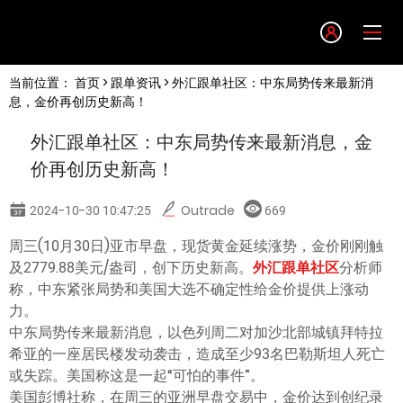
Language
当前位置：
首页
>
跟单资讯
> 外汇跟单社区：中东局势传来最新消
English
息，金价再创历史新高！
外汇跟单社区：中东局势传来最新消息，金
简体中文
价再创历史新高！
繁體中文
2024-10-30 10:47:25
Outrade
669
周三(10月30日)亚市早盘，现货黄金延续涨势，金价刚刚触
한글
及2779.88美元/盎司，创下历史新高。
外汇跟单社区
分析师
称，中东紧张局势和美国大选不确定性给金价提供上涨动
日本語
力。
中东局势传来最新消息，以色列周二对加沙北部城镇拜特拉
希亚的一座居民楼发动袭击，造成至少93名巴勒斯坦人死亡
Tiếng việt
或失踪。美国称这是一起“可怕的事件”。
美国彭博社称，在周三的亚洲早盘交易中，金价达到创纪录