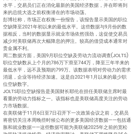
ไทย
水平，交易员们正在消化最新的美国经济数据，并在即将到
来的总统大选之前权衡潜在的市场动荡。
彭博社称，市场正在权衡一份报告，该报告显示美国的职位
空缺降至2021年初以来的最低水平。这些数据与9月份的数
据相反，当时的数据显示就业市场依然强劲，这促使交易员
减少对美联储再次大幅降息的押注。较高的借贷成本通常对
贵金属不利。
周二数据方面，美国9月职位空缺及劳动力流动调查(JOLTS)
职位空缺数从上个月的786万下滑至744万，降至三年半来的
最低水平，远不及预期的799万。该数据表明对劳动力的需求
消退，企业等待经济加速。这是自2021年1月以来的最少职
位空缺数字。
JOLTS职位空缺报告是美国财长耶伦在担任美联储主席时最
看重的劳动力指标之一。该指标也是美联储高度关注的劳动
力市场数据。
在美联储于11月6日至7日召开下一次政策会议之前，交易员
将密切关注本周晚些时候公布的更多美国经济数据——包括通
胀和就业数据——这些数据可能为美联储2025年之前的宽松