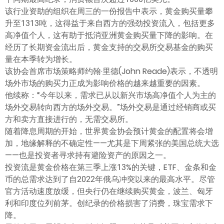
该行业资助的组织在周三的一份报告中表示，黄金购买量攀
升至1313吨，这得益于来自西方的强劲投资流入，包括更多
高净值个人，这有助于抵消亚洲黄金购买量下降的影响。在
经历了长期资金流出后，黄金支持的交易所交易基金的购买
量在本季转为增长。
该协会首席市场策略师约翰·里德(John Reade)表示，不透明
场外市场的购买力正成为影响价格的越来越重要的因素。
他续称：“今年以来，需求已从以新兴市场高净值个人为主的
场外交易转向西方的场外交易。”场外交易是通过经销商或买
方和卖方直接进行的，无需交易所。
随着降息周期的开始，世界黄金协会预计黄金的配置将会增
加，地缘解释的不确定性——尤其是下周紧张的美国总统大选
——也是投资者寻求持有避险资产的原因之一。
投资流是黄金价格在第三季上涨13%的关键，ETF、金条和金
币的总需求达到了自2022年俄乌冲突以来的最高水平。尽管
官方活动速度放缓，但央行仍在继续购买黄金，波兰、匈牙
利和印度位列前茅。创纪录的价格损害了消费，珠宝需求下
降。