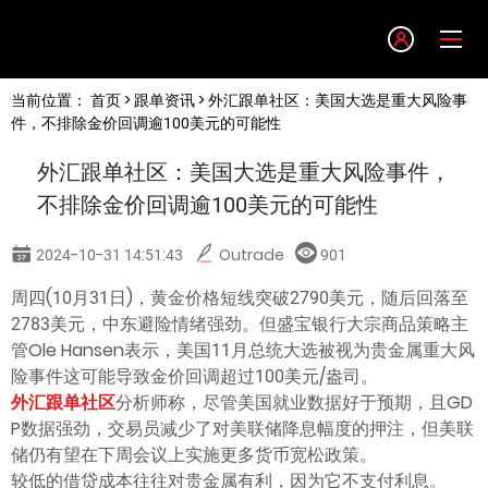
Language
当前位置：
首页
>
跟单资讯
> 外汇跟单社区：美国大选是重大风险事
English
件，不排除金价回调逾100美元的可能性
外汇跟单社区：美国大选是重大风险事件，
简体中文
不排除金价回调逾100美元的可能性
繁體中文
2024-10-31 14:51:43
Outrade
901
周四(10月31日)，黄金价格短线突破2790美元，随后回落至
한글
2783美元，中东避险情绪强劲。但盛宝银行大宗商品策略主
管Ole Hansen表示，美国11月总统大选被视为贵金属重大风
日本語
险事件这可能导致金价回调超过100美元/盎司。
外汇跟单社区
分析师称，尽管美国就业数据好于预期，且GD
P数据强劲，交易员减少了对美联储降息幅度的押注，但美联
Tiếng việt
储仍有望在下周会议上实施更多货币宽松政策。
较低的借贷成本往往对贵金属有利，因为它不支付利息。